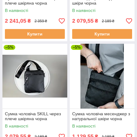
плече шкіряна чорна
шкіри чорна
В наявності
В наявності
2 241,05
2 079,55
₴
₴
2 359 ₴
2 189 ₴
Купити
Купити
–5%
–5%
Сумка чоловіча SKILL через
Сумка чоловіча месенджер з
плече шкіряна чорна
натуральної шкіри чорна
В наявності
В наявності
2 079,55
1 129,55
₴
₴
2 189 ₴
1 189 ₴