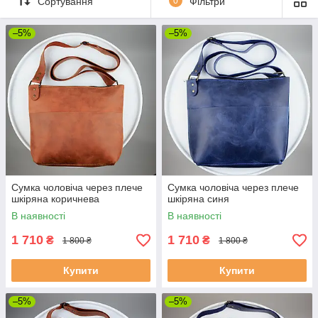
Сортування
0
Фільтри
–5%
–5%
Сумка чоловіча через плече
Сумка чоловіча через плече
шкіряна коричнева
шкіряна синя
В наявності
В наявності
1 710
1 710
₴
₴
1 800 ₴
1 800 ₴
Купити
Купити
–5%
–5%