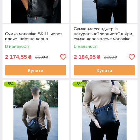
Сумка-мессенджер із
Сумка чоловіча SKILL через
натуральної зернистої шкіри,
плече шкіряна чорна
сумка через плече чоловіча
В наявності
В наявності
2 174,55
2 184,05
₴
₴
2 289 ₴
2 299 ₴
Купити
Купити
–5%
–5%