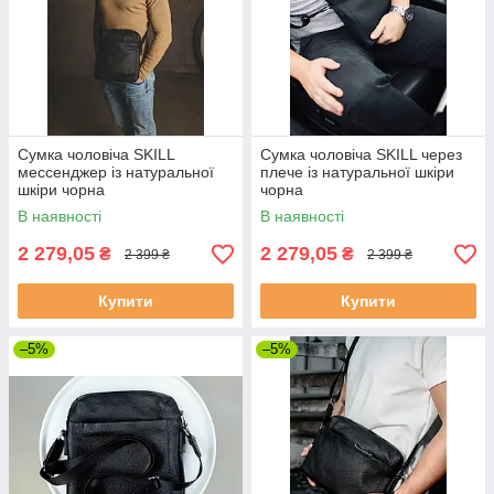
Сумка чоловіча SKILL
Сумка чоловіча SKILL через
мессенджер із натуральної
плече із натуральної шкіри
шкіри чорна
чорна
В наявності
В наявності
2 279,05
2 279,05
₴
₴
2 399 ₴
2 399 ₴
Купити
Купити
–5%
–5%