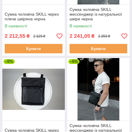
Сумка чоловіча SKILL
Сумка чоловіча SKILL через
мессенджер із натуральної
плече шкіряна чорна
шкіри черна
В наявності
В наявності
2 212,55
2 241,05
₴
₴
2 329 ₴
2 359 ₴
Купити
Купити
–5%
–5%
Сумка чоловіча SKILL
Сумка чоловіча SKILL через
мессенджер із натуральної