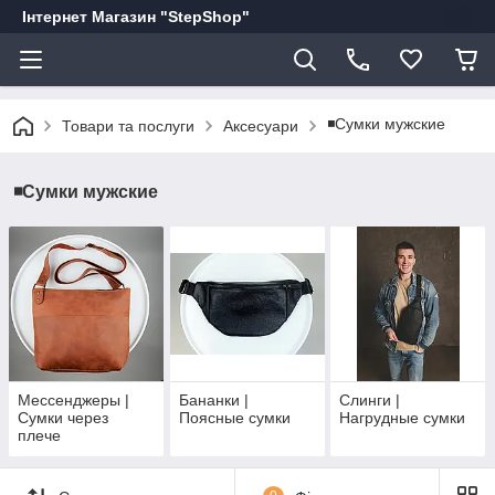
Інтернет Магазин "StepShop"
◾️Сумки мужские
Товари та послуги
Аксесуари
◾️Сумки мужские
Мессенджеры |
Бананки |
Слинги |
Сумки через
Поясные сумки
Нагрудные сумки
плече