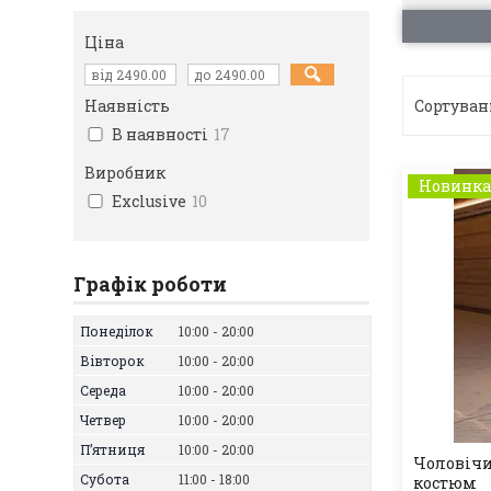
Ціна
Наявність
В наявності
17
Виробник
Новинк
Exclusive
10
Графік роботи
Понеділок
10:00
20:00
Вівторок
10:00
20:00
Середа
10:00
20:00
Четвер
10:00
20:00
Пʼятниця
10:00
20:00
Чоловічи
Субота
11:00
18:00
костюм