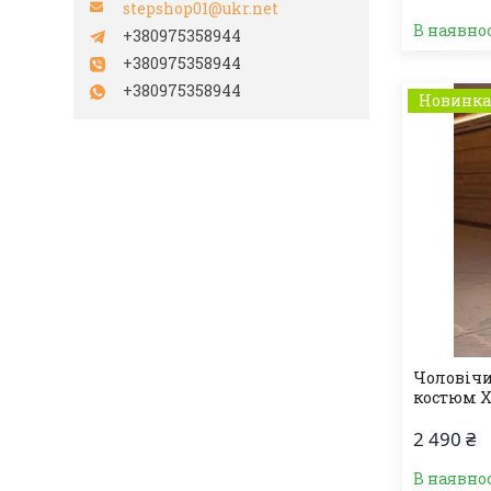
stepshop01@ukr.net
В наявно
+380975358944
+380975358944
+380975358944
Новинк
Чоловічи
костюм 
2 490 ₴
В наявно