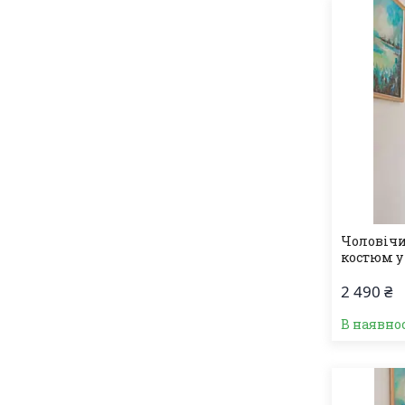
Чоловічи
костюм у
2 490 ₴
В наявно