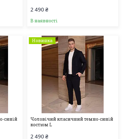
2 490 ₴
В наявності
Новинка
о-синій
Чоловічий класичний темно-синій
костюм L
2 490 ₴