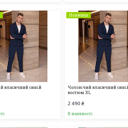
а
Новинка
й класичний синій
Чоловічий класичний сині
костюм XL
2 490 ₴
сті
В наявності