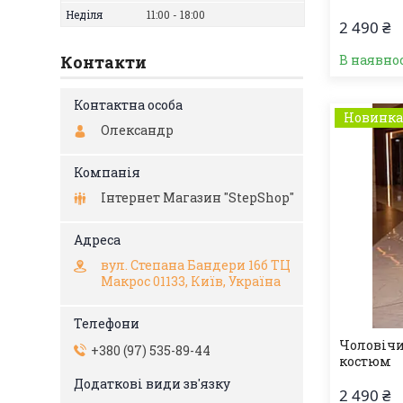
Неділя
11:00
18:00
2 490 ₴
Контакти
В наявно
Новинк
Олександр
Інтернет Магазин "StepShop"
вул. Степана Бандери 16б ТЦ
Макрос 01133, Київ, Україна
Чоловічи
+380 (97) 535-89-44
костюм
2 490 ₴