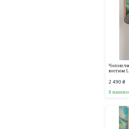
Чоловічи
костюм L
2 490 ₴
В наявно