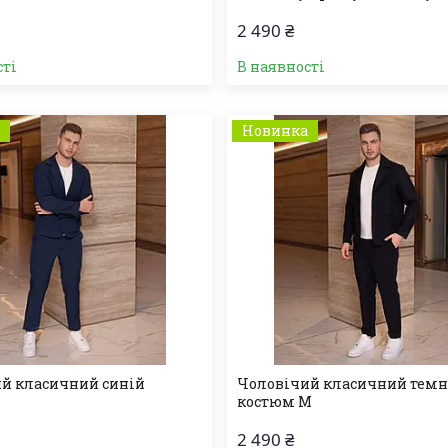
2 490 ₴
сті
В наявності
а
Новинка
й класичний синій
Чоловічий класичний темн
костюм M
2 490 ₴