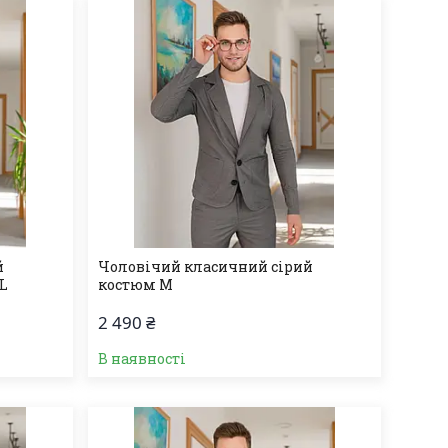
й
Чоловічий класичний сірий
XL
костюм M
2 490 ₴
В наявності