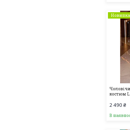
Новинк
Чоловічи
костюм L
2 490 ₴
В наявно