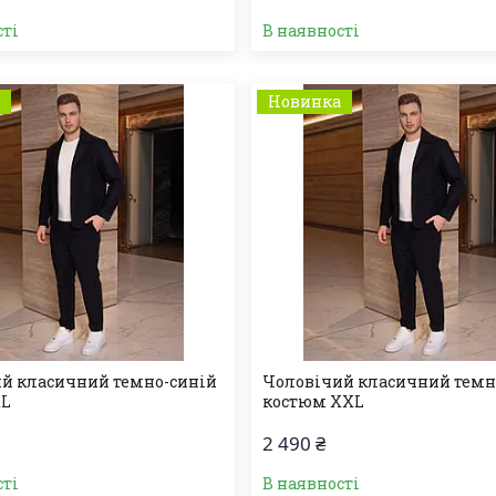
сті
В наявності
а
Новинка
й класичний темно-синій
Чоловічий класичний темн
XL
костюм XXL
2 490 ₴
сті
В наявності