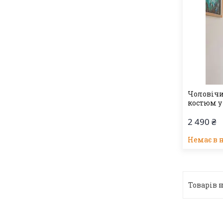
Чоловічи
костюм у
2 490 ₴
Немає в 