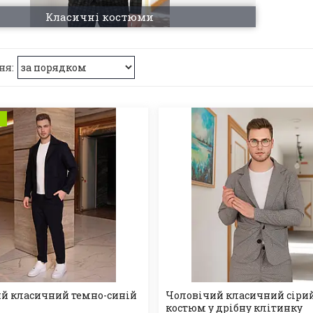
Класичні костюми
а
й класичний темно-синій
Чоловічий класичний сіри
костюм у дрібну клітинку