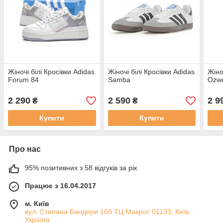
Жіночі білі Кросівки Adidas
Жіночі білі Кросівки Adidas
Жіно
Forum 84
Samba
Ozw
2 290
2 590
2 9
₴
₴
Купити
Купити
Про нас
95% позитивних з 58 відгуків за рік
Працює з 16.04.2017
м. Київ
вул. Степана Бандери 16б ТЦ Макрос 01133, Київ,
Україна