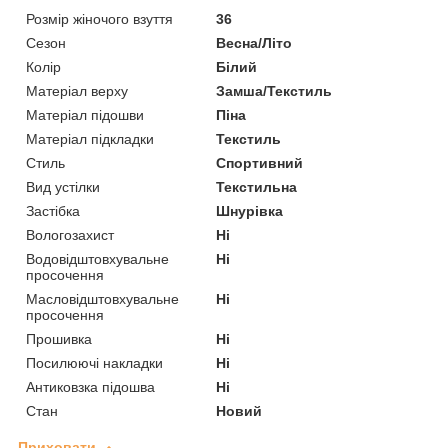
Розмір жіночого взуття
36
Сезон
Весна/Літо
Колір
Білий
Матеріал верху
Замша/Текстиль
Матеріал підошви
Піна
Матеріал підкладки
Текстиль
Стиль
Спортивний
Вид устілки
Текстильна
Застібка
Шнурівка
Вологозахист
Ні
Водовідштовхувальне
Ні
просочення
Масловідштовхувальне
Ні
просочення
Прошивка
Ні
Посилюючі накладки
Ні
Антиковзка підошва
Ні
Стан
Новий
Приховати