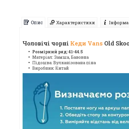
Опис
Характеристики
Інформа
Чоловічі чорні
Кеди Vans
Old Sko
Розмірний ряд: 41-44.5
Матеріал: Замша, Бавовна
Підошва: Вулканізована піна
Виробник: Китай