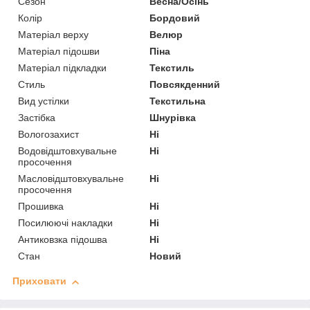
Сезон
Весна/Осінь
Колір
Бордовий
Матеріал верху
Велюр
Матеріал підошви
Піна
Матеріал підкладки
Текстиль
Стиль
Повсякденний
Вид устілки
Текстильна
Застібка
Шнурівка
Вологозахист
Ні
Водовідштовхувальне
Ні
просочення
Масловідштовхувальне
Ні
просочення
Прошивка
Ні
Посилюючі накладки
Ні
Антиковзка підошва
Ні
Стан
Новий
Приховати