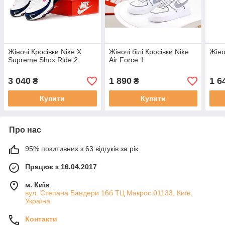
Жіночі Кросівки Nike Х
Жіночі білі Кросівки Nike
Жіно
Supreme Shox Ride 2
Air Force 1
3 040
1 890
1 6
₴
₴
Купити
Купити
Про нас
95% позитивних з 63 відгуків за рік
Працює з 16.04.2017
м. Київ
вул. Степана Бандери 16б ТЦ Макрос 01133, Київ,
Україна
Контакти