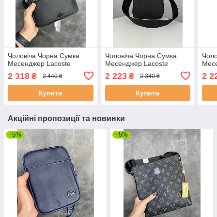
Чоловіча Чорна Сумка
Чоловіча Чорна Сумка
Чоло
Месенджер Lacoste
Месенджер Lacoste
Месе
2 318
2 223
2 2
₴
₴
2 440 ₴
2 340 ₴
Купити
Купити
Акційні пропозиції та новинки
–5%
–5%