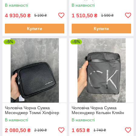
В наявності
В наявності
4 930,50
1 510,50
₴
₴
5 190 ₴
1 590 ₴
Купити
Купити
–5%
–5%
Чоловіча Чорна Сумка
Чоловіча Чорна Сумка
Месенджер Томмі Хілфігер
Месенджер Кельвін Кляйн
В наявності
В наявності
2 080,50
1 653
₴
₴
2 190 ₴
1 740 ₴