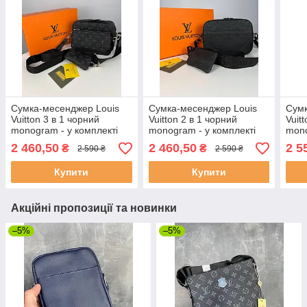
Сумка-месенджер Louis
Сумка-месенджер Louis
Сумк
Vuitton 3 в 1 чорний
Vuitton 2 в 1 чорний
Vuit
monogram - у комплекті
monogram - у комплекті
mono
клатч і гаманець
гаманець
клат
2 460,50
2 460,50
2 5
₴
₴
2 590 ₴
2 590 ₴
Купити
Купити
Акційні пропозиції та новинки
–5%
–5%