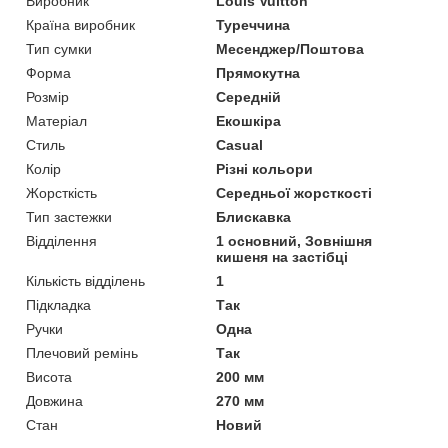
Виробник
Louis Vuitton
Країна виробник
Туреччина
Тип сумки
Месенджер/Поштова
Форма
Прямокутна
Розмір
Середній
Матеріал
Екошкіра
Стиль
Casual
Колір
Різні кольори
Жорсткість
Середньої жорсткості
Тип застежки
Блискавка
Відділення
1 основний, Зовнішня
кишеня на застібці
Кількість відділень
1
Підкладка
Так
Ручки
Одна
Плечовий ремінь
Так
Висота
200 мм
Довжина
270 мм
Стан
Новий