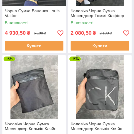
Чорна Сумка Бананка Louis
Чоловіча Чорна Сумка
Vuitton
Месенджер Томмі Хілфігер
В наявності
В наявності
4 930,50
2 080,50
₴
₴
5 190 ₴
2 190 ₴
Купити
Купити
–5%
–5%
Чоловіча Чорна Сумка
Чоловіча Чорна Сумка
Месенджер Кельвін Кляйн
Месенджер Кельвін Кляйн