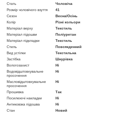
Стать
Чоловіча
Розмір чоловічого взуття
41
Сезон
Весна/Осінь
Колір
Різні кольори
Матеріал верху
Текстиль
Матеріал підошви
Поліуретан
Матеріал підкладки
Текстиль
Стиль
Повсякденний
Вид устілки
Текстильна
Застібка
Шнурівка
Вологозахист
Ні
Водовідштовхувальне
Ні
просочення
Масловідштовхувальне
Ні
просочення
Прошивка
Так
Посилюючі накладки
Ні
Антиковзка підошва
Ні
Стан
Новий