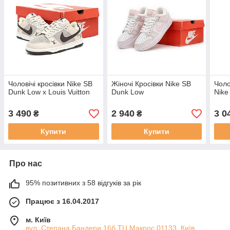
Чоловічі кросівки Nike SB
Жіночі Кросівки Nike SB
Чоло
Dunk Low x Louis Vuitton
Dunk Low
Nike
3 490
2 940
3 0
₴
₴
Купити
Купити
Про нас
95% позитивних з 58 відгуків за рік
Працює з 16.04.2017
м. Київ
вул. Степана Бандери 16б ТЦ Макрос 01133, Київ,