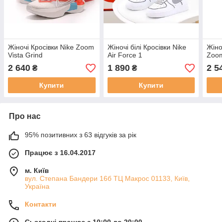
Жіночі Кросівки Nike Zoom
Жіночі білі Кросівки Nike
Жіно
Vista Grind
Air Force 1
Zoom
2 640
1 890
2 5
₴
₴
Купити
Купити
Про нас
95% позитивних з 63 відгуків за рік
Працює з 16.04.2017
м. Київ
вул. Степана Бандери 16б ТЦ Макрос 01133, Київ,
Україна
Контакти