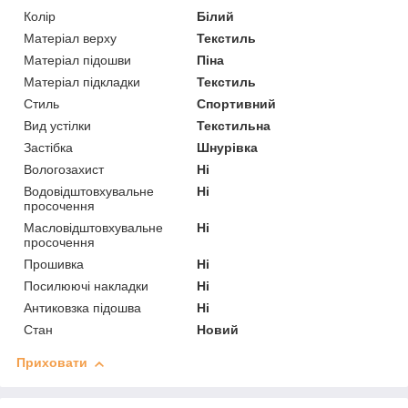
Колір
Білий
Матеріал верху
Текстиль
Матеріал підошви
Піна
Матеріал підкладки
Текстиль
Стиль
Спортивний
Вид устілки
Текстильна
Застібка
Шнурівка
Вологозахист
Ні
Водовідштовхувальне
Ні
просочення
Масловідштовхувальне
Ні
просочення
Прошивка
Ні
Посилюючі накладки
Ні
Антиковзка підошва
Ні
Стан
Новий
Приховати