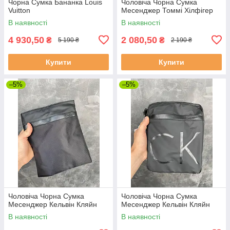
Чорна Сумка Бананка Louis
Чоловіча Чорна Сумка
Vuitton
Месенджер Томмі Хілфігер
В наявності
В наявності
4 930,50
2 080,50
₴
₴
5 190 ₴
2 190 ₴
Купити
Купити
–5%
–5%
Чоловіча Чорна Сумка
Чоловіча Чорна Сумка
Месенджер Кельвін Кляйн
Месенджер Кельвін Кляйн
В наявності
В наявності