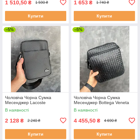
1 510,50
1 653
₴
₴
1 590 ₴
1 740 ₴
Купити
Купити
–5%
–5%
Чоловіча Чорна Сумка
Чоловіча Чорна Сумка
Месенджер Lacoste
Месенджер Bottega Veneta
В наявності
В наявності
2 128
4 455,50
₴
₴
2 240 ₴
4 690 ₴
Купити
Купити