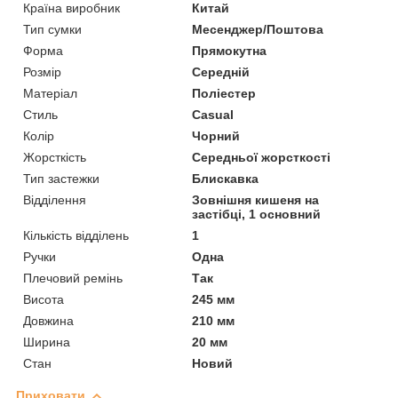
Країна виробник
Китай
Тип сумки
Месенджер/Поштова
Форма
Прямокутна
Розмір
Середній
Матеріал
Поліестер
Стиль
Casual
Колір
Чорний
Жорсткість
Середньої жорсткості
Тип застежки
Блискавка
Відділення
Зовнішня кишеня на
застібці, 1 основний
Кількість відділень
1
Ручки
Одна
Плечовий ремінь
Так
Висота
245 мм
Довжина
210 мм
Ширина
20 мм
Стан
Новий
Приховати