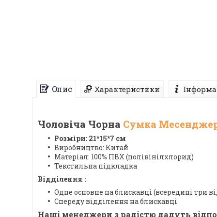
Опис
Характеристики
Інформа
Чоловіча Чорна
Сумка Месендже
Розміри: 21*15*7 см
Виробництво: Китай
Матеріал: 100% ПВХ (полівінілхлорид)
Текстильна підкладка
Відділення :
Одне основне на блискавці (всередині три ві
Спереду відділення на блискавці
Наші менеджери з радістю дадуть відпо