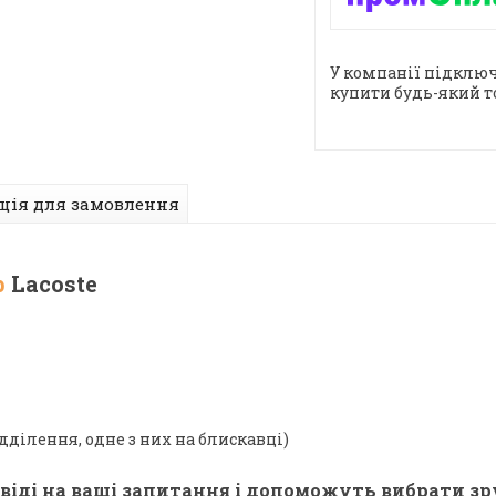
У компанії підключ
купити будь-який т
ція для замовлення
р
Lacoste
дділення, одне з них на блискавці)
віді на ваші запитання і допоможуть вибрати зр