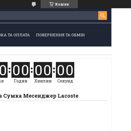
Кошик
КА ТА ОПЛАТА
ПОВЕРНЕННЯ ТА ОБМІН
0
0
0
0
0
0
0
ів
Годин
Хвилин
Секунд
а Сумка Месенджер Lacoste