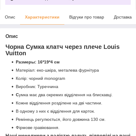
Опис
Характеристики
Відгуки про товар
Доставка
Опис
Чорна Сумка
клатч
через плече Louis
Vuitton
Размеры: 16*19*4 см
Матеріал: еко-шкіра, металева фурнітура
Колір: чорний monogram
Виробник: Туреччина
С
умка має два окремих відділення на блискавці.
Кожне відділення розділене на дві частини.
В одному з них є відділення для карток.
Ремінець регулюється, його довжина 130 см.
Фірмове гравіювання.
Наші менеджери з радістю дадуть відповіді на ваші