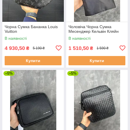
Чорна Сумка Бананка Louis
Чоловіча Чорна Сумка
Vuitton
Месенджер Кельвін Кляйн
В наявності
В наявності
4 930,50
1 510,50
₴
₴
5 190 ₴
1 590 ₴
Купити
Купити
–5%
–5%