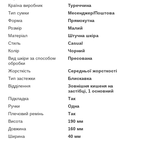
Країна виробник
Туреччина
Тип сумки
Месенджер/Поштова
Форма
Прямокутна
Розмір
Малий
Матеріал
Штучна шкіра
Стиль
Casual
Колір
Чорний
Вид шкіри за способом
Пресована
обробки
Жорсткість
Середньої жорсткості
Тип застежки
Блискавка
Відділення
Зовнішня кишеня на
застібці, 1 основний
Підкладка
Так
Ручки
Одна
Плечовий ремінь
Так
Висота
190 мм
Довжина
160 мм
Ширина
40 мм