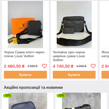
Чорна Сумка клатч через
Чоловіча сіро-чорна
Жіно
плече Louis Vuitton
шкіряна сумка Louis
нату
Vuitton
2 460,50
4 740,50
2 8
₴
₴
2 590 ₴
4 990 ₴
Купити
Купити
Акційні пропозиції та новинки
–5%
–5%