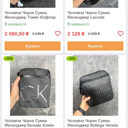
Чоловіча Чорна Сумка
Чоловіча Чорна Сумка
Месенджер Томмі Хілфігер
Месенджер Lacoste
В наявності
В наявності
2 080,50
2 128
₴
₴
2 190 ₴
2 240 ₴
Купити
Купити
–5%
–5%
Чоловіча Чорна Сумка
Чоловіча Чорна Сумка
Месенджер Кельвін Кляйн
Месенджер Bottega Veneta