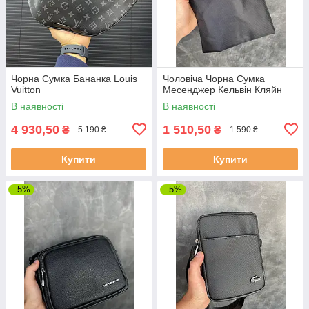
Чорна Сумка Бананка Louis
Чоловіча Чорна Сумка
Vuitton
Месенджер Кельвін Кляйн
В наявності
В наявності
4 930,50
1 510,50
₴
₴
5 190 ₴
1 590 ₴
Купити
Купити
–5%
–5%