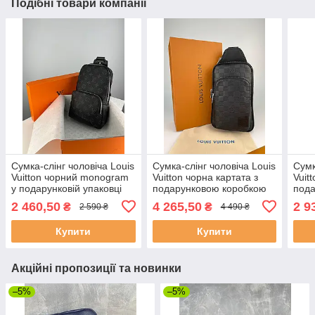
Подібні товари компанії
Сумка-слінг чоловіча Louis
Сумка-слінг чоловіча Louis
Сумк
Vuitton чорний monogram
Vuitton чорна картата з
Vuit
у подарунковій упаковці
подарунковою коробкою
под
2 460,50
4 265,50
2 9
₴
₴
2 590 ₴
4 490 ₴
Купити
Купити
Акційні пропозиції та новинки
–5%
–5%