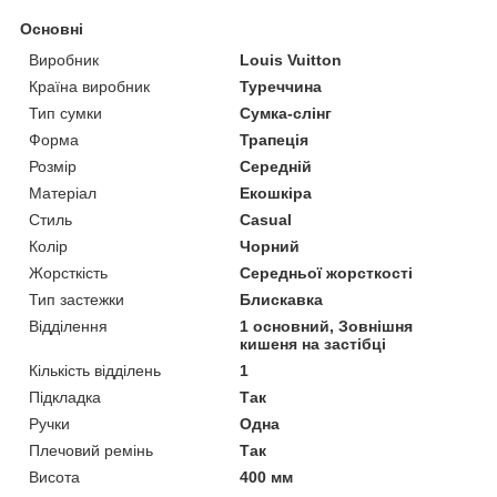
Основні
Виробник
Louis Vuitton
Країна виробник
Туреччина
Тип сумки
Сумка-слінг
Форма
Трапеція
Розмір
Середній
Матеріал
Екошкіра
Стиль
Casual
Колір
Чорний
Жорсткість
Середньої жорсткості
Тип застежки
Блискавка
Відділення
1 основний, Зовнішня
кишеня на застібці
Кількість відділень
1
Підкладка
Так
Ручки
Одна
Плечовий ремінь
Так
Висота
400 мм