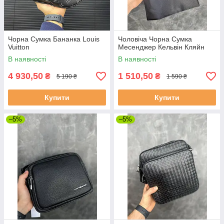
Чорна Сумка Бананка Louis
Чоловіча Чорна Сумка
Vuitton
Месенджер Кельвін Кляйн
В наявності
В наявності
4 930,50
1 510,50
₴
₴
5 190 ₴
1 590 ₴
Купити
Купити
–5%
–5%