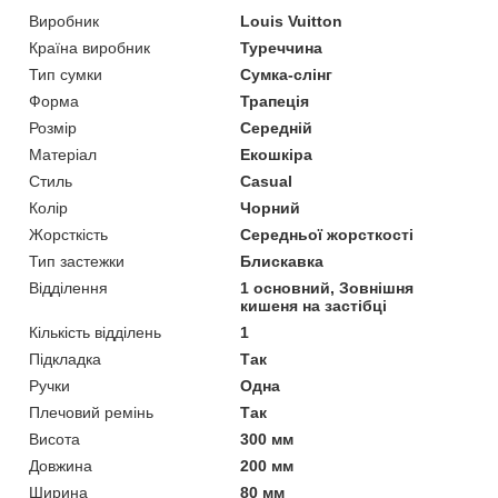
Виробник
Louis Vuitton
Країна виробник
Туреччина
Тип сумки
Сумка-слінг
Форма
Трапеція
Розмір
Середній
Матеріал
Екошкіра
Стиль
Casual
Колір
Чорний
Жорсткість
Середньої жорсткості
Тип застежки
Блискавка
Відділення
1 основний, Зовнішня
кишеня на застібці
Кількість відділень
1
Підкладка
Так
Ручки
Одна
Плечовий ремінь
Так
Висота
300 мм
Довжина
200 мм
Ширина
80 мм