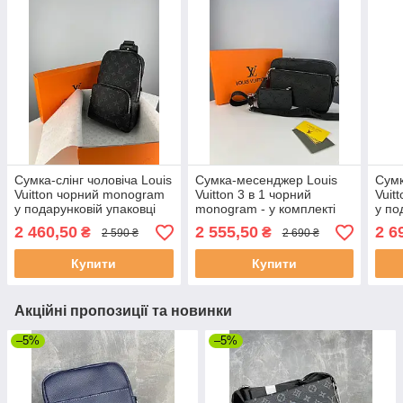
Сумка-слінг чоловіча Louis
Сумка-месенджер Louis
Сумк
Vuitton чорний monogram
Vuitton 3 в 1 чорний
Vuit
у подарунковій упаковці
monogram - у комплекті
у по
клатч і гаманець
2 460,50
2 555,50
2 6
₴
₴
2 590 ₴
2 690 ₴
Купити
Купити
Акційні пропозиції та новинки
–5%
–5%