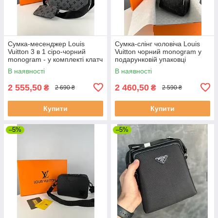
Сумка-месенджер Louis
Сумка-слінг чоловіча Louis
Vuitton 3 в 1 сіро-чорний
Vuitton чорний monogram у
monogram - у комплекті клатч
подарунковій упаковці
і гаманець
В наявності
В наявності
2 555,50
2 460,50
₴
₴
2 690 ₴
2 590 ₴
Купити
Купити
–5%
–5%