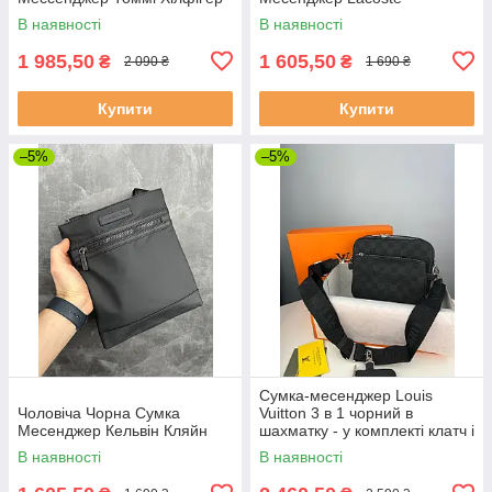
В наявності
В наявності
1 985,50
1 605,50
₴
₴
2 090 ₴
1 690 ₴
Купити
Купити
–5%
–5%
Сумка-месенджер Louis
Чоловіча Чорна Сумка
Vuitton 3 в 1 чорний в
Месенджер Кельвін Кляйн
шахматку - у комплекті клатч і
гаманець
В наявності
В наявності