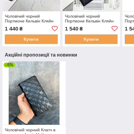
Чоловічий чорний
Чоловічий чорний
Чоло
Портмоне Кельвін Кляйн
Портмоне Кельвін Кляйн
Порт
1 440
1 540
1 5
₴
₴
Купити
Купити
Акційні пропозиції та новинки
–5%
Чоловічий чорний Клатч в