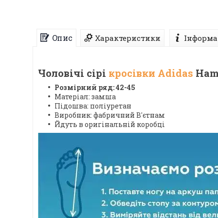
Опис
Характеристики
Інформа
Чоловічі
сірі
кросівки Adidas
Ham
Розмірний ряд: 42-45
Матеріал: замша
Підошва: поліуретан
Виробник: фабричний В'єтнам
Йдуть в оригінальній коробці