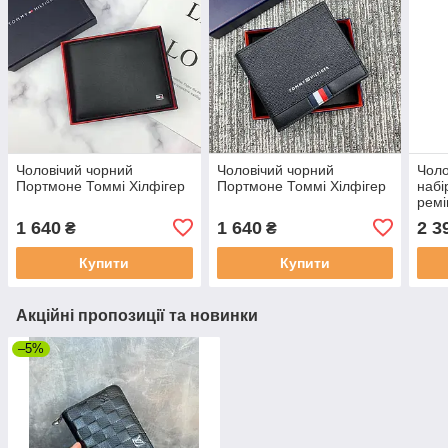
Чоловічий чорний
Чоловічий чорний
Чоло
Портмоне Томмі Хілфігер
Портмоне Томмі Хілфігер
набі
ремі
1 640
1 640
2 3
₴
₴
Купити
Купити
Акційні пропозиції та новинки
–5%