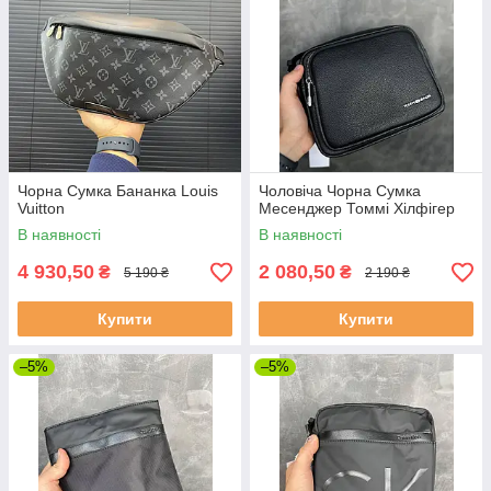
Чорна Сумка Бананка Louis
Чоловіча Чорна Сумка
Vuitton
Месенджер Томмі Хілфігер
В наявності
В наявності
4 930,50
2 080,50
₴
₴
5 190 ₴
2 190 ₴
Купити
Купити
–5%
–5%