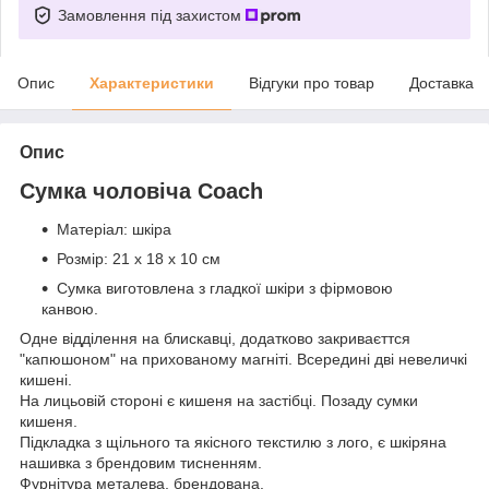
Замовлення під захистом
Опис
Характеристики
Відгуки про товар
Доставка
Опис
Сумка чоловіча Coach
Матеріал: шкіра
Розмір: 21 х 18 х 10 см
Сумка виготовлена з гладкої шкіри з фірмовою
канвою.
Одне відділення на блискавці, додатково закриваєттся
"капюшоном" на прихованому магніті. Всередині дві невеличкі
кишені.
На лицьовій стороні є кишеня на застібці. Позаду сумки
кишеня.
Підкладка з щільного та якісного текстилю з лого, є шкіряна
нашивка з брендовим тисненням.
Фурнітура металева, брендована.