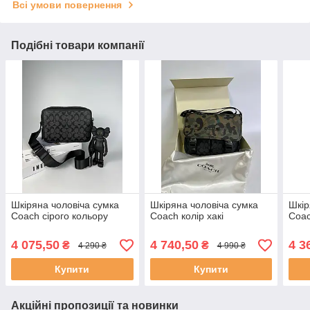
Всі умови повернення
Подібні товари компанії
Шкіряна чоловіча сумка
Шкіряна чоловіча сумка
Шкір
Coach сірого кольору
Coach колір хакі
Coa
4 075,50
4 740,50
4 3
₴
₴
4 290 ₴
4 990 ₴
Купити
Купити
Акційні пропозиції та новинки