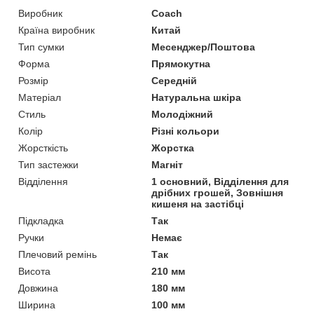
Виробник
Coach
Країна виробник
Китай
Тип сумки
Месенджер/Поштова
Форма
Прямокутна
Розмір
Середній
Матеріал
Натуральна шкіра
Стиль
Молодіжний
Колір
Різні кольори
Жорсткість
Жорстка
Тип застежки
Магніт
Відділення
1 основний, Відділення для
дрібних грошей, Зовнішня
кишеня на застібці
Підкладка
Так
Ручки
Немає
Плечовий ремінь
Так
Висота
210 мм
Довжина
180 мм
Ширина
100 мм