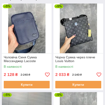
–5%
–5%
Чоловіча Синя Сумка
Чорна Сумка через плече
Мессенджер Lacoste
Louis Vuitton
В наявності
В наявності
2 128
2 033
₴
₴
2 240 ₴
2 140 ₴
Купити
Купити
–5%
–5%