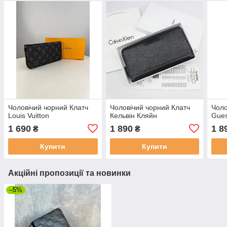
Чоловічий чорний Клатч
Чоловічий чорний Клатч
Чоло
Louis Vuitton
Кельвін Кляйн
Gue
1 690
1 890
1 8
₴
₴
Купити
Купити
Акційні пропозиції та новинки
–5%