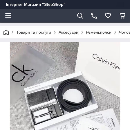
Інтернет Магазин "StepShop"
Товари та послуги
Аксесуари
Ремені,пояси
Чолов