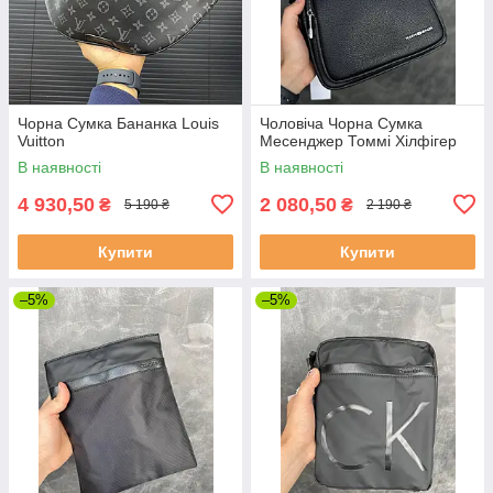
Чорна Сумка Бананка Louis
Чоловіча Чорна Сумка
Vuitton
Месенджер Томмі Хілфігер
В наявності
В наявності
4 930,50
2 080,50
₴
₴
5 190 ₴
2 190 ₴
Купити
Купити
–5%
–5%