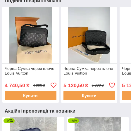
Подібні товари компанії
Чорна Сумка через плече
Чорна Сумка через плече
Чорн
Louis Vuitton
Louis Vuitton
Loui
4 740,50
5 120,50
5 1
₴
₴
4 990 ₴
5 390 ₴
Купити
Купити
Акційні пропозиції та новинки
–5%
–5%