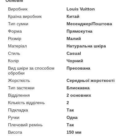
Основні
Виробник
Louis Vuitton
Країна виробник
Китай
Тип сумки
Месенджер/Поштова
Форма
Прямокутна
Розмір
Малий
Матеріал
Натуральна шкіра
Стиль
Casual
Колір
Чорний
Вид шкіри за способом
Пресована
обробки
Жорсткість
Середньої жорсткості
Тип застежки
Блискавка
Відділення
2 основних
Кількість відділень
2
Підкладка
Так
Ручки
Одна
Плечовий ремінь
Так
Висота
150 мм